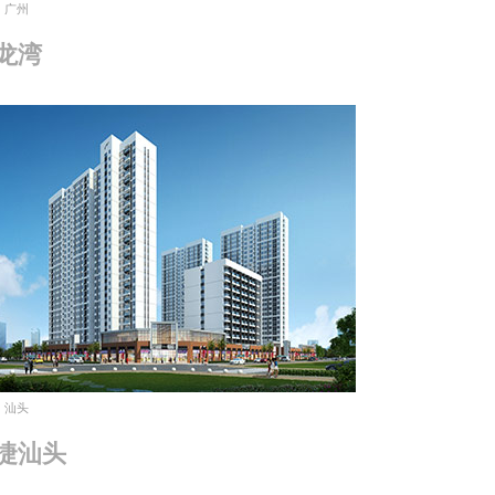
广州
龙湾
汕头
捷汕头