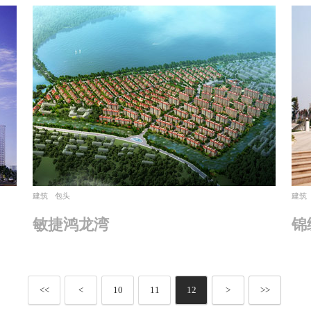
建筑
包头
建筑
敏捷鸿龙湾
锦
<<
<
10
11
12
>
>>